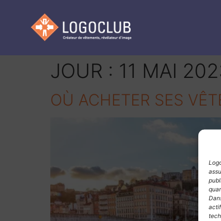
JOUR :
11 MAI 202
OÙ ACHETER SES VÊT
Logo
assu
publ
quan
Dans
acti
tech