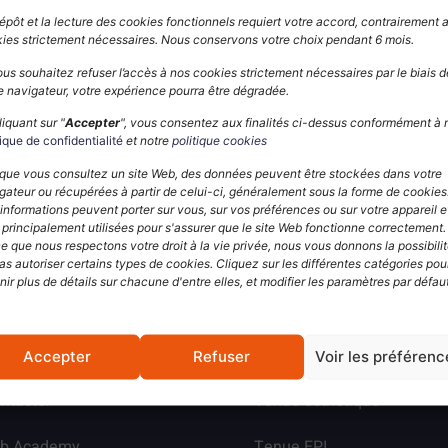
épôt et la lecture des cookies fonctionnels requiert votre accord, contrairement 
ies strictement nécessaires. Nous conservons votre choix pendant 6 mois.
ous souhaitez refuser l’accès à nos cookies strictement nécessaires par le biais d
e navigateur, votre expérience pourra être dégradée.
 attractive pour les entreprises La ville de Lyon est une mé
liquant sur "
Accepter
", vous consentez aux finalités ci-dessus conformément à 
 grâce à sa position géographique centrale et son réseau 
tique de confidentialité
et notre
politique cookies
ractive […]
que vous consultez un site Web, des données peuvent être stockées dans votre
gateur ou récupérées à partir de celui-ci, généralement sous la forme de cookies
informations peuvent porter sur vous, sur vos préférences ou sur votre appareil e
 principalement utilisées pour s'assurer que le site Web fonctionne correctement.
e que nous respectons votre droit à la vie privée, nous vous donnons la possibili
mmes-nous ?
Tenue d’image
as autoriser certains types de cookies. Cliquez sur les différentes catégories pou
nir plus de détails sur chacune d'entre elles, et modifier les paramètres par défau
voir-faire
Uniforme
ents
Tenue de travail
Accepter
Refuser
Voir les préférenc
ntacter
Tenue esthétique
ub Academy
Tenue EPI