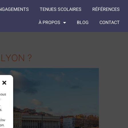
ENGAGEMENTS
TENUES SCOLAIRES
RÉFÉRENCES
À PROPOS
BLOG
CONTACT
LYON ?
nous
s
,
s.
t/ou
on.