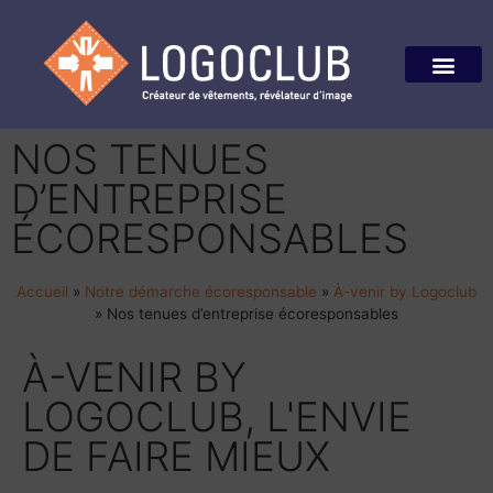
NOS TENUES
D’ENTREPRISE
ÉCORESPONSABLES
Accueil
»
Notre démarche écoresponsable
»
À-venir by Logoclub
»
Nos tenues d’entreprise écoresponsables
À-VENIR BY
LOGOCLUB, L'ENVIE
DE FAIRE MIEUX