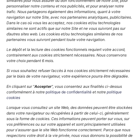
similaires pour nous assurer du bon fonctionnement de notre Site, pour
MANCHES
personnaliser notre contenu et nos publicités, et pour analyser notre
trafic. Nous partageons également des informations, quant à votre
navigation sur notre Site, avec nos partenaires analytiques, publicitaires.
Dans le cas où vous les acceptez, nos cookies et/ou technologies
similaires ne sont actifs que sur notre Site et ne vous suivront pas sur
d’autres sites web. Les cookies et/ou technologies similaires de nos
partenaires vous suivront pendant toute votre navigation.
Le dépôt et la lecture des cookies fonctionnels requiert votre accord,
contrairement aux cookies strictement nécessaires. Nous conservons
votre choix pendant 6 mois.
Si vous souhaitez refuser l’accès à nos cookies strictement nécessaires
par le biais de votre navigateur, votre expérience pourra être dégradée.
En cliquant sur "
Accepter
", vous consentez aux finalités ci-dessus
conformément à notre
politique de confidentialité
et notre
politique
cookies
Lorsque vous consultez un site Web, des données peuvent être stockées
dans votre navigateur ou récupérées à partir de celui-ci, généralement
sous la forme de cookies. Ces informations peuvent porter sur vous, sur
vos préférences ou sur votre appareil et sont principalement utilisées
pour s'assurer que le site Web fonctionne correctement. Parce que nous
respectons votre droit à la vie privée, nous vous donnons la possibilité de