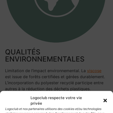
QUALITÉS
ENVIRONNEMENTALES
Limitation de l’impact environnemental. La
viscose
est issue de forêts certifiées et gérées durablement.
L’incorporation du polyester recyclé participe entre
autres à la réduction des déchets plastiques.
Logoclub respecte votre vie
privée
LA DOUDOUNE SANS
Logoclub et nos partenaires utilisons des cookies et/ou technologies