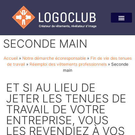
SECONDE MAIN
Accueil
»
Notre démarche écoresponsable
»
Fin de vie des tenues
de travail
»
Réemploi des vêtements professionnels
»
Seconde
main
ET SI AU LIEU DE
JETER LES TENUES DE
TRAVAIL DE VOTRE
ENTREPRISE, VOUS
LES REVENDIEZ À VOS