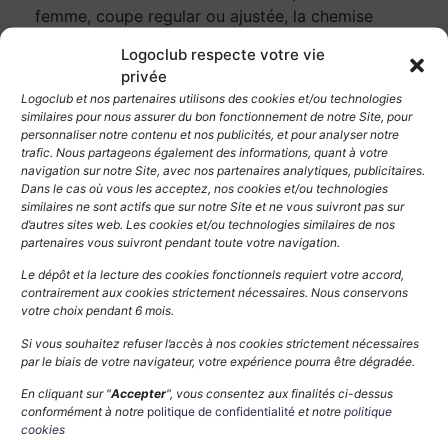
femme, coupe regular ou ajustée, la chemise
s’impose naturellement dans le vestiaire de
Logoclub respecte votre vie
nombreux métiers.
privée
Logoclub et nos partenaires utilisons des cookies et/ou technologies
Le petit + : on aime le tissu Mini Oxford qui allie
similaires pour nous assurer du bon fonctionnement de notre Site, pour
style et confort.
personnaliser notre contenu et nos publicités, et pour analyser notre
trafic. Nous partageons également des informations, quant à votre
navigation sur notre Site, avec nos partenaires analytiques, publicitaires.
Dans le cas où vous les acceptez, nos cookies et/ou technologies
LES PANTALONS ET LES BERMUDAS
similaires ne sont actifs que sur notre Site et ne vous suivront pas sur
d’autres sites web. Les cookies et/ou technologies similaires de nos
partenaires vous suivront pendant toute votre navigation.
Le dépôt et la lecture des cookies fonctionnels requiert votre accord,
contrairement aux cookies strictement nécessaires. Nous conservons
votre choix pendant 6 mois.
Si vous souhaitez refuser l’accès à nos cookies strictement nécessaires
par le biais de votre navigateur, votre expérience pourra être dégradée.
En cliquant sur "
Accepter
", vous consentez aux finalités ci-dessus
conformément à notre
politique de confidentialité
et notre
politique
cookies