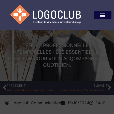
TENUES PROFESSIONNELLES
INTEMPORELLES : LES ESSENTIELS BY
LOGOCLUB POUR VOUS ACCOMPAGNER AU
QUOTIDIEN.
PRÉCÉDENT
SUIVANT
Vêtements de restauration et tenue de cuisinier chez 3 Brasseurs
Tendances hiver 2025 : 5 conseils mode à suivre pour s’habiller au travail
Logoclub Communication
15/10/2024
14:10