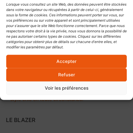
Lorsque vous consultez un site Web, des données peuvent être stockées
dans votre navigateur ou récupérées à partir de celui-ci, généralement
sous la forme de cookies. Ces informations peuvent porter sur vous, sur
vos préférences ou sur votre appareil et sont principalement utilisées
pour s'assurer que le site Web fonctionne correctement. Parce que nous
respectons votre droit à la vie privée, nous vous donnons la possibilité de
ne pas autoriser certains types de cookies. Cliquez sur les différentes
Le pantalon est un essentiel de la garde-robe
catégories pour obtenir plus de détails sur chacune d'entre elles, et
professionnelle. Qu’il soit de coupe droite ou
modifier les paramètres par défaut.
ajustée, et fabriqué dans une matière extensible,
les pantalons Logoclub s’adaptent à tous et à
Accepter
toutes les morphologies. Et lorsque les
températures grimpent, laissez-vous tenter par le
Refuser
bermuda !
Voir les préférences
Le petit + : on aime les mélanges de fibres et le
style chic en toute circonstance.
LE BLAZER